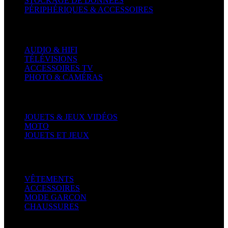
STOCKAGE DE DONNÉES
PÉRIPHÉRIQUES & ACCESSOIRES
Électronique
AUDIO & HIFI
TÉLÉVISIONS
ACCESSOIRES TV
PHOTO & CAMÉRAS
Autres
JOUETS & JEUX VIDÉOS
MOTO
JOUETS ET JEUX
Mode homme
VÊTEMENTS
ACCESSOIRES
MODE GARÇON
CHAUSSURES
Téléphones & Tablettes