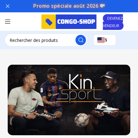
Promo spéciale août 2026 💸
DEVENEZ
VENDEUR
$