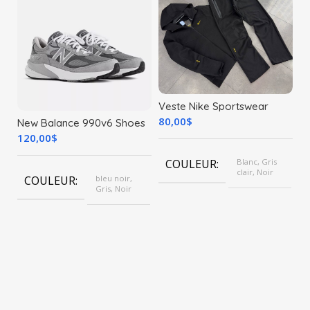
36
Veste Nike Sportswear
Tech Fleece Windrunner
80,00
$
New Balance 990v6 Shoes
120,00
$
COULEUR
Blanc, Gris
clair, Noir
COULEUR
bleu noir,
Gris, Noir
TAILLES
S, M, L, XL,
XXL
POINTURE
40, 41, 42,
43, 44, 45