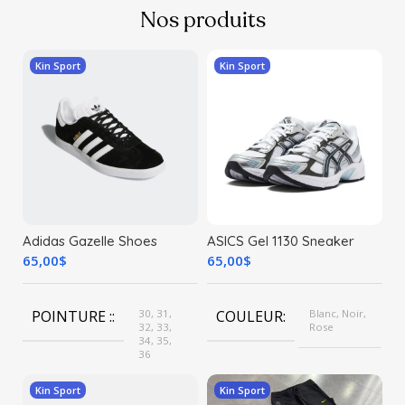
Nos produits
Kin Sport
Kin Sport
Adidas Gazelle Shoes
ASICS Gel 1130 Sneaker
65,00
$
65,00
$
POINTURE :
30, 31,
COULEUR
Blanc, Noir,
32, 33,
Rose
34, 35,
36
POINTURE :
30, 31,
32, 33,
Kin Sport
Kin Sport
34, 35,