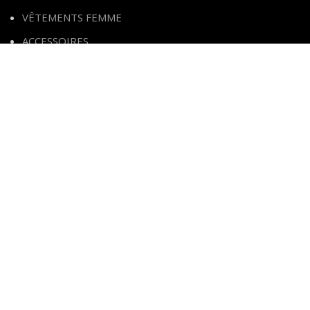
VÊTEMENTS FEMME
ACCESSOIRES
MODE FILLE
LINGERIE
CHAUSSURES
CGV
BEAUTÉ & HYGIÈNE
BEAUTÉ & SOINS PERSONNELS
BIEN-ÊTRE SEXUEL
BEAUTÉ HOMME