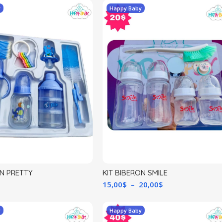
y
Happy Baby
ON PRETTY
KIT BIBERON SMILE
15,00
$
–
20,00
$
y
Happy Baby