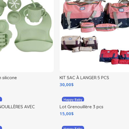
n silicone
KIT SAC À LANGER 5 PCS
30,00
$
y
Happy Baby
NOUILLÈRES AVEC
Lot Grenouillère 3 pcs
TES
15,00
$
y
Happy Baby