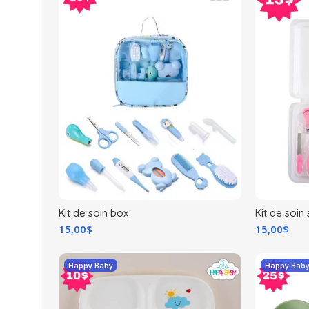
Kit de soin box
Kit de soin
15,00
$
15,00
$
Happy Baby
Happy Bab