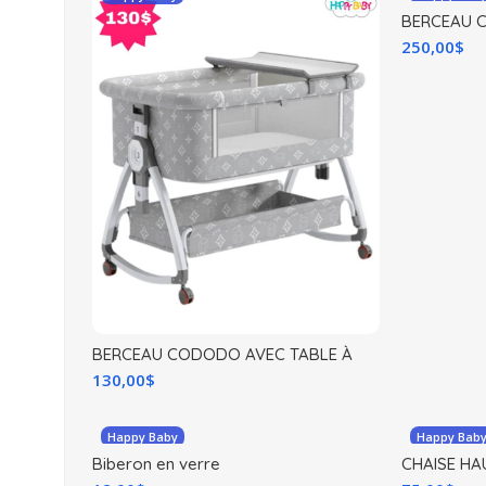
BERCEAU 
250,00
$
BERCEAU CODODO AVEC TABLE À
LANGER
130,00
$
Happy Baby
Happy Bab
Biberon en verre
CHAISE HA