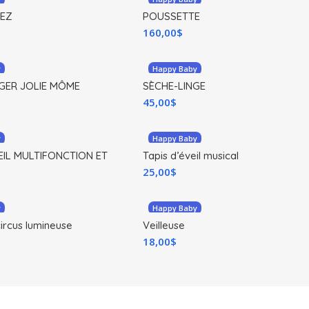
EZ
POUSSETTE
160,00
$
y
Happy Baby
GER JOLIE MÔME
SÈCHE-LINGE
45,00
$
y
Happy Baby
EIL MULTIFONCTION ET
Tapis d’éveil musical
25,00
$
y
Happy Baby
ircus lumineuse
Veilleuse
18,00
$