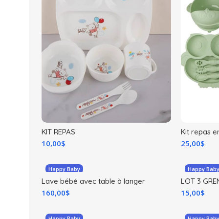
KIT REPAS
Kit repas e
10,00
$
25,00
$
Happy Baby
Happy Bab
Lave bébé avec table à langer
LOT 3 GRE
CHAUSSET
160,00
$
15,00
$
Happy Baby
Happy Bab