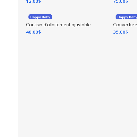
12,00
$
75,00
$
Happy Baby
Happy Bab
Coussin d’allaitement ajustable
Couvertur
40,00
$
35,00
$