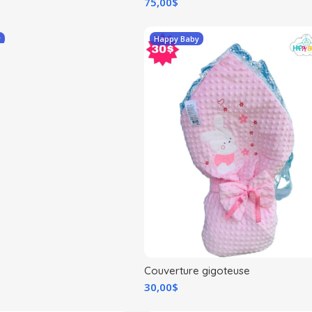
75,00
$
y
Happy Baby
e
Couverture gigoteuse
30,00
$