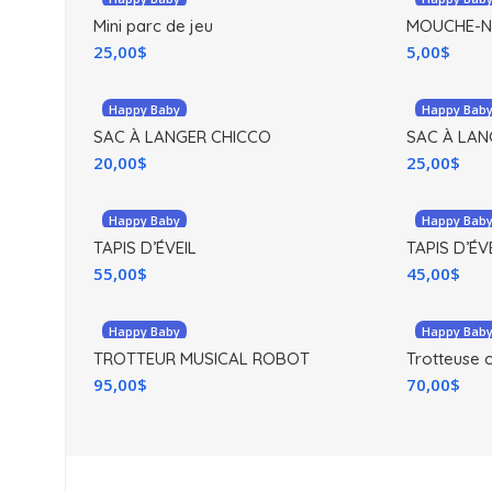
Mini parc de jeu
MOUCHE-N
25,00
$
5,00
$
Happy Baby
Happy Bab
SAC À LANGER CHICCO
SAC À LAN
20,00
$
25,00
$
Happy Baby
Happy Bab
TAPIS D’ÉVEIL
TAPIS D’ÉV
MUSICAL
55,00
$
45,00
$
Happy Baby
Happy Bab
TROTTEUR MUSICAL ROBOT
Trotteuse c
95,00
$
70,00
$