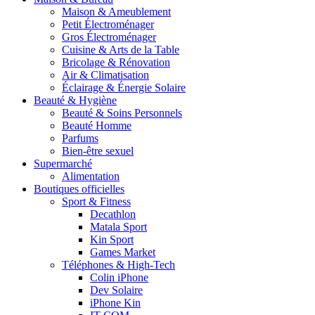
Maison & Ameublement
Petit Électroménager
Gros Électroménager
Cuisine & Arts de la Table
Bricolage & Rénovation
Air & Climatisation
Éclairage & Énergie Solaire
Beauté & Hygiène
Beauté & Soins Personnels
Beauté Homme
Parfums
Bien-être sexuel
Supermarché
Alimentation
Boutiques officielles
Sport & Fitness
Decathlon
Matala Sport
Kin Sport
Games Market
Téléphones & High-Tech
Colin iPhone
Dev Solaire
iPhone Kin