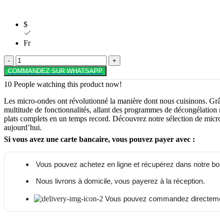
$
Fr
quantité
de
COMMANDEZ SUR WHATSAPP
MICRO-
10
People watching this product now!
ONDE
SONASHI
Les micro-ondes ont révolutionné la manière dont nous cuisinons. Grâc
20L
multitude de fonctionnalités, allant des programmes de décongélation r
700W
plats complets en un temps record. Découvrez notre sélection de micro
aujourd’hui.
Si vous avez une carte bancaire, vous pouvez payer avec :
Vous pouvez achetez en ligne et récupérez dans notre bo
Nous livrons à domicile, vous payerez à la réception.
Vous pouvez commandez directeme