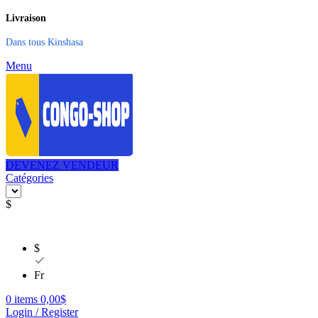
Livraison
Dans tous Kinshasa
Menu
DEVENEZ VENDEUR
Catégories
$
$
Fr
0
items
0,00
$
Login / Register