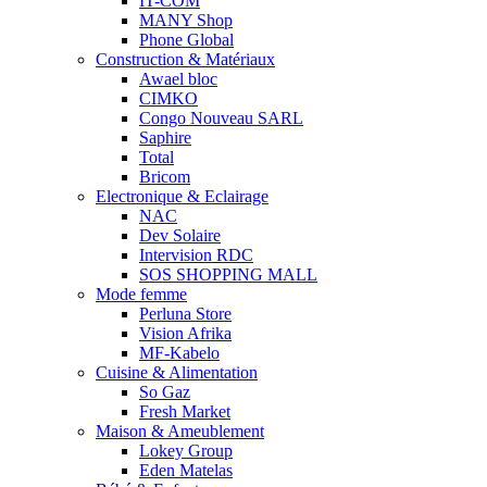
IT-COM
MANY Shop
Phone Global
Construction & Matériaux
Awael bloc
CIMKO
Congo Nouveau SARL
Saphire
Total
Bricom
Electronique & Eclairage
NAC
Dev Solaire
Intervision RDC
SOS SHOPPING MALL
Mode femme
Perluna Store
Vision Afrika
MF-Kabelo
Cuisine & Alimentation
So Gaz
Fresh Market
Maison & Ameublement
Lokey Group
Eden Matelas