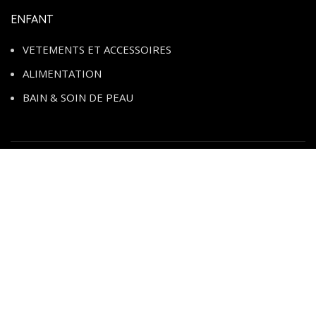
ENFANT
VETEMENTS ET ACCESSOIRES
ALIMENTATION
BAIN & SOIN DE PEAU
Rejoignez-nous sur :
CONGO SHOP
2026 PAR
MANS CONSULTING
Promo spéciale août 2026 💸